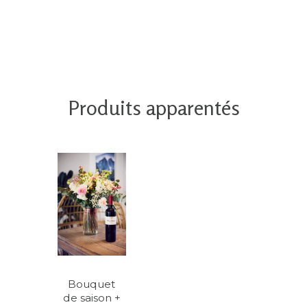
multiple
variants.
The
options
may
be
chosen
Produits apparentés
on
the
product
page
Bouquet
de saison +