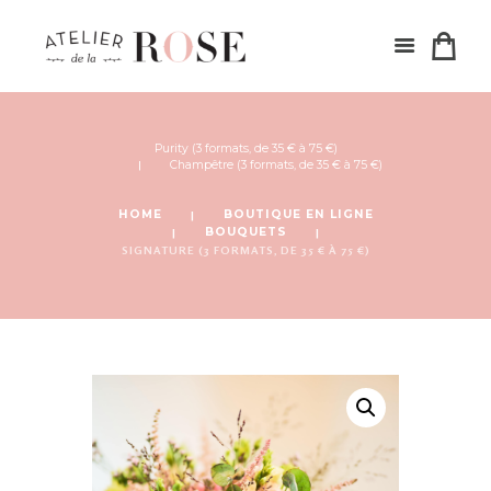
Purity (3 formats, de 35 € à 75 €)
Champêtre (3 formats, de 35 € à 75 €)
HOME
BOUTIQUE EN LIGNE
BOUQUETS
SIGNATURE (3 FORMATS, DE 35 € À 75 €)