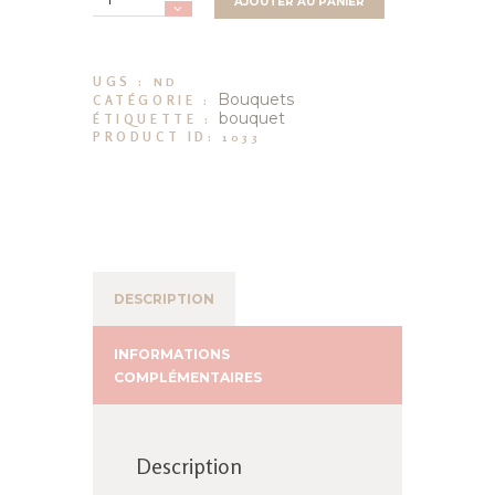
AJOUTER AU PANIER
de
Signature
(3
formats,
de
UGS :
ND
Bouquets
35
CATÉGORIE :
€
bouquet
ÉTIQUETTE :
à
PRODUCT ID:
1033
75
€)
DESCRIPTION
INFORMATIONS
COMPLÉMENTAIRES
Description