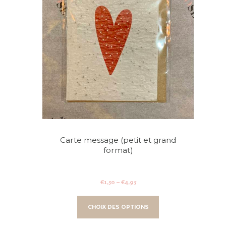
Carte message (petit et grand
format)
Price
€
1,50
–
€
4,95
range:
This
€1,50
product
CHOIX DES OPTIONS
through
has
€4,95