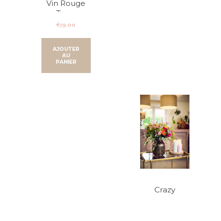
Vin Rouge
Terra
Romana
€
59,00
AJOUTER
AU
PANIER
Crazy