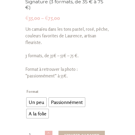
Signature (3 formats, de 35 € à 75
€)
Price
€
35,00
–
€
75,00
range:
Un camaïeu dans les tons pastel, rosé, pêche,
€35,00
couleurs favorites de Laurence, artisan
through
fleuriste.
€75,00
3 formats, de 35€ – 55€ – 75 €.
Format à retrouver la photo :
“passionnément” à 55€.
Format
Un peu
Passionnément
A la folie
quantité